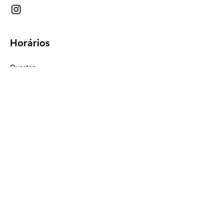
Horários
Quartas
18:00 às 00:00
Quintas, sextas e sábados
18:00 à 01:00
Calçadão João Pinto, 198
Centro, Florianópolis - SC
Deixe seu e-mail e receba