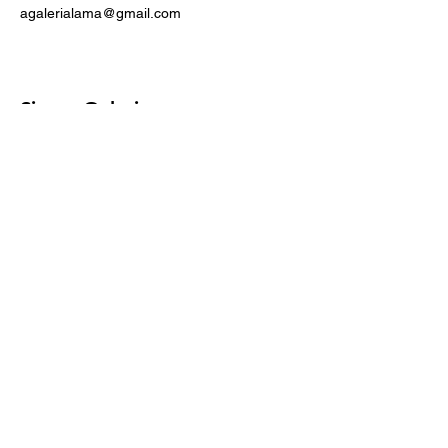
agalerialama@gmail.com
Siga a Galeria
Horários
Quartas
18:00 às 00:00
Quintas, sextas e sábados
18:00 à 01:00
Calçadão João Pinto, 198